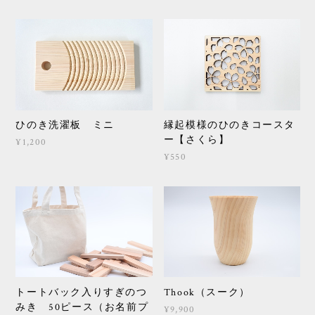
ひのき洗濯板 ミニ
縁起模様のひのきコースタ
ー【さくら】
¥1,200
¥550
トートバック入りすぎのつ
Thook（スーク）
みき 50ピース（お名前プ
¥9,900