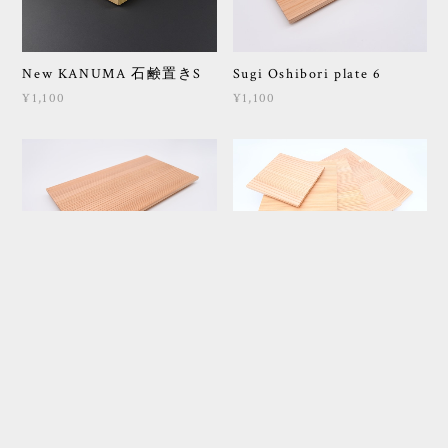
New KANUMA 石鹸置きS
Sugi Oshibori plate 6
¥1,100
¥1,100
Sugi Multi plate 12
Sugi Square plate 12
¥1,500
¥1,100