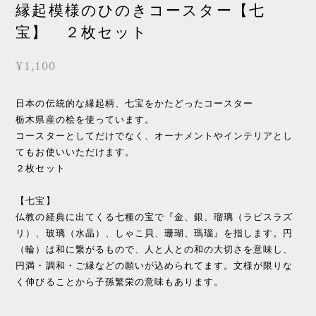
縁起模様のひのきコースター【七
宝】 ２枚セット
¥1,100
日本の伝統的な縁起柄、七宝をかたどったコースター
栃木県産の桧を使っています。
コースターとしてだけでなく、オーナメントやインテリアとし
てもお使いいただけます。
２枚セット
【七宝】
仏教の経典に出てくる七種の宝で『金、銀、瑠璃（ラピスラズ
リ）、玻璃（水晶）、しゃこ貝、珊瑚、瑪瑙』を指します。円
（輪）は和に繋がるもので、人と人との和の大切さを意味し、
円満・調和・ご縁などの願いが込められてます。文様が限りな
く伸びることから子孫繁栄の意味もあります。