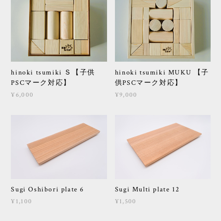
hinoki tsumiki Ｓ【子供
hinoki tsumiki MUKU 【子
PSCマーク対応】
供PSCマーク対応】
¥6,000
¥9,000
Sugi Oshibori plate 6
Sugi Multi plate 12
¥1,100
¥1,500