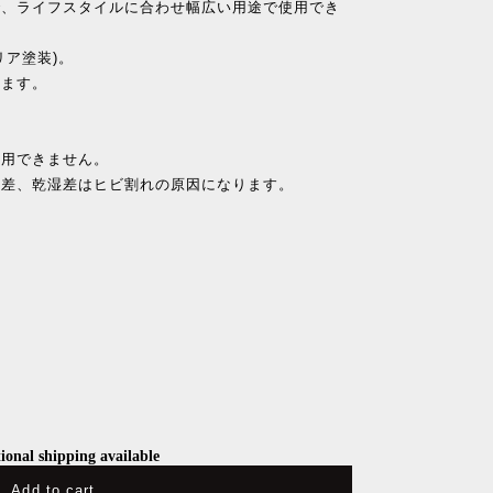
で、ライフスタイルに合わせ幅広い用途で使用でき
リア塗装)。
います。
使用できません。
度差、乾湿差はヒビ割れの原因になります。
ional shipping available
Add to cart