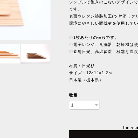
シンプルで飽きのこないデザイン
ます。
表面ウレタン塗装加工(ツヤ消しク
環境にやさしい間伐材を使用して
※1枚あたりの値段です。
※電子レンジ、食洗器、乾燥機は
※直射日光、高温多湿、極端な温
材質：日光杉
サイズ：12×12×1.2㎝
日本製（栃木県）
数量
Internat