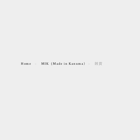
Home
MIK（Made in Kanuma)
雑貨