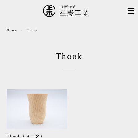
Home
Thook
Thook
Thook（スーク）