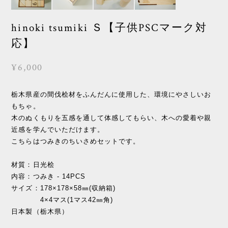
hinoki tsumiki Ｓ【子供PSCマーク対
応】
¥6,000
栃木県産の間伐桧材をふんだんに使用した、環境にやさしいお
もちゃ。
木のぬくもりを五感を通して体感してもらい、木への愛着や親
近感を学んでいただけます。
こちらはつみきのちいさめセットです。
材質：日光桧
内容：つみき - 14PCS
サイズ：178×178×58㎜(収納箱)
4×4マス(1マス42㎜角)
日本製（栃木県）