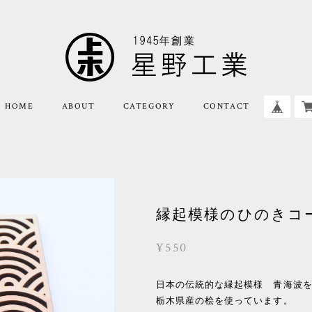
HOME
ABOUT
CATEGORY
CONTACT
縁起模様のひのきコ
¥550
日本の伝統的な縁起模様 青海波
栃木県産の桧を使っています。