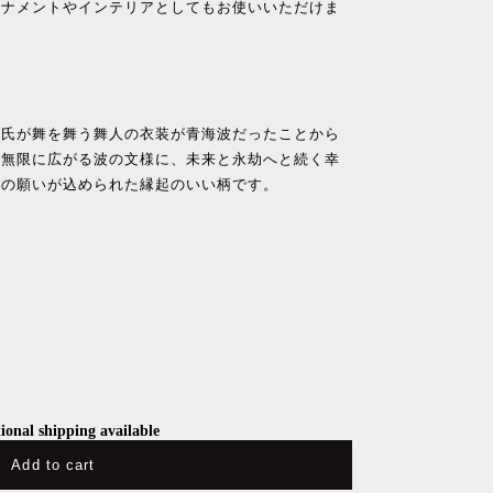
ーナメントやインテリアとしてもお使いいただけま
氏が舞を舞う舞人の衣装が青海波だったことから
。無限に広がる波の文様に、未来と永劫へと続く幸
への願いが込められた縁起のいい柄です。
ional shipping available
Add to cart