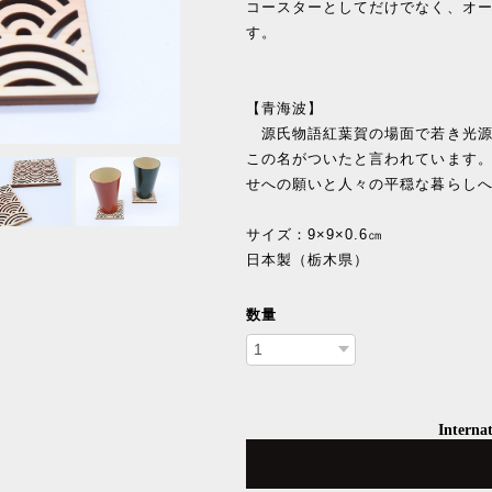
コースターとしてだけでなく、オ
す。
【青海波】
源氏物語紅葉賀の場面で若き光源
この名がついたと言われています
せへの願いと人々の平穏な暮らし
サイズ：9×9×0.6㎝
日本製（栃木県）
数量
Internat